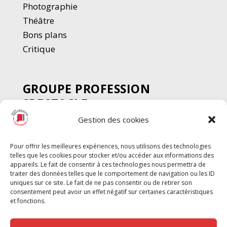
Photographie
Thé
â
tre
Bons plans
Critique
GROUPE PROFESSION
SPECTACLE
Gestion des cookies
Chèque Intermittents
Henotes
Pour offrir les meilleures expériences, nous utilisons des technologies
Chèque Compta
telles que les cookies pour stocker et/ou accéder aux informations des
Chèque Emploi Spectacle
appareils. Le fait de consentir à ces technologies nous permettra de
traiter des données telles que le comportement de navigation ou les ID
G-Pods
uniques sur ce site. Le fait de ne pas consentir ou de retirer son
consentement peut avoir un effet négatif sur certaines caractéristiques
Profession Audio-visuel
Suivre
Suivre
et fonctions.
Le Cahier Pro