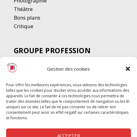
Photographie
Thé
â
tre
Bons plans
Critique
GROUPE PROFESSION
SPECTACLE
Gestion des cookies
Chèque Intermittents
Henotes
Pour offrir les meilleures expériences, nous utilisons des technologies
Chèque Compta
telles que les cookies pour stocker et/ou accéder aux informations des
Chèque Emploi Spectacle
appareils. Le fait de consentir à ces technologies nous permettra de
traiter des données telles que le comportement de navigation ou les ID
G-Pods
uniques sur ce site. Le fait de ne pas consentir ou de retirer son
consentement peut avoir un effet négatif sur certaines caractéristiques
Profession Audio-visuel
Suivre
Suivre
et fonctions.
Le Cahier Pro
ACCEPTER