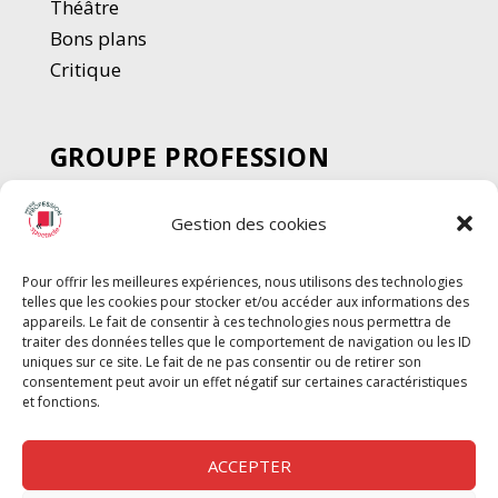
Thé
â
tre
Bons plans
Critique
GROUPE PROFESSION
SPECTACLE
Gestion des cookies
Chèque Intermittents
Henotes
Pour offrir les meilleures expériences, nous utilisons des technologies
Chèque Compta
telles que les cookies pour stocker et/ou accéder aux informations des
appareils. Le fait de consentir à ces technologies nous permettra de
Chèque Emploi Spectacle
traiter des données telles que le comportement de navigation ou les ID
G-Pods
uniques sur ce site. Le fait de ne pas consentir ou de retirer son
consentement peut avoir un effet négatif sur certaines caractéristiques
Profession Audio-visuel
Suivre
Suivre
et fonctions.
Le Cahier Pro
ACCEPTER