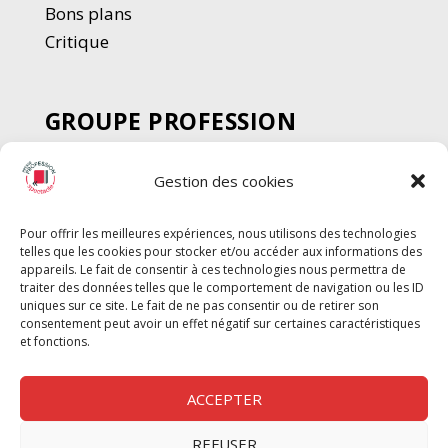
Bons plans
Critique
GROUPE PROFESSION
SPECTACLE
Gestion des cookies
Chèque Intermittents
Henotes
Pour offrir les meilleures expériences, nous utilisons des technologies
Chèque Compta
telles que les cookies pour stocker et/ou accéder aux informations des
Chèque Emploi Spectacle
appareils. Le fait de consentir à ces technologies nous permettra de
traiter des données telles que le comportement de navigation ou les ID
G-Pods
uniques sur ce site. Le fait de ne pas consentir ou de retirer son
consentement peut avoir un effet négatif sur certaines caractéristiques
Profession Audio-visuel
Suivre
Suivre
et fonctions.
Le Cahier Pro
ACCEPTER
REFUSER