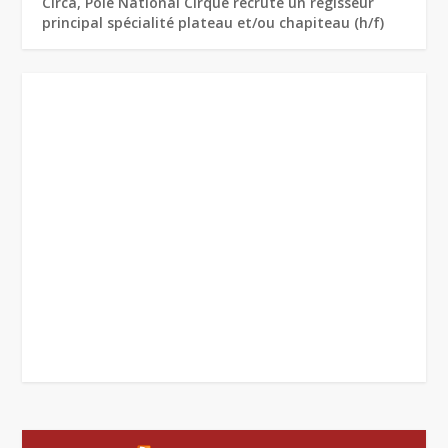
Circa, Pôle National Cirque recrute un régisseur
principal spécialité plateau et/ou chapiteau (h/f)