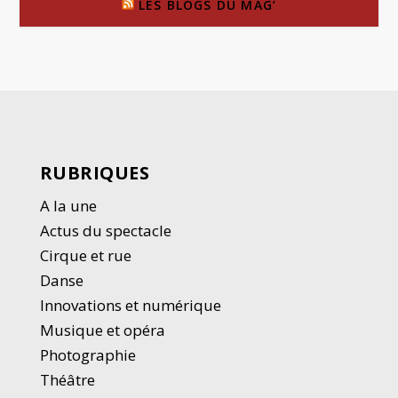
LES BLOGS DU MAG’
RUBRIQUES
A la une
Actus du spectacle
Cirque et rue
Danse
Innovations et numérique
Musique et opéra
Photographie
Thé
â
tre