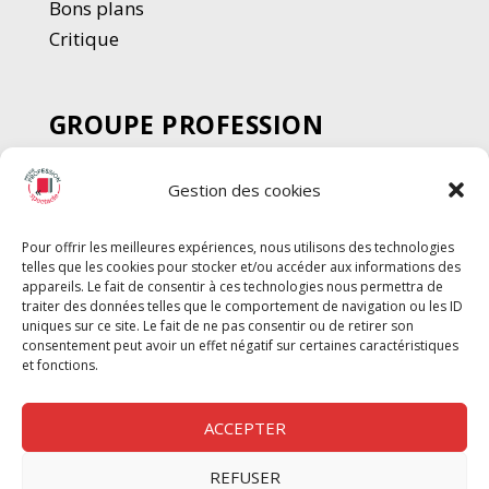
Bons plans
Critique
GROUPE PROFESSION
SPECTACLE
Gestion des cookies
Chèque Intermittents
Henotes
Pour offrir les meilleures expériences, nous utilisons des technologies
Chèque Compta
telles que les cookies pour stocker et/ou accéder aux informations des
appareils. Le fait de consentir à ces technologies nous permettra de
Chèque Emploi Spectacle
traiter des données telles que le comportement de navigation ou les ID
G-Pods
uniques sur ce site. Le fait de ne pas consentir ou de retirer son
consentement peut avoir un effet négatif sur certaines caractéristiques
Profession Audio-visuel
Suivre
Suivre
et fonctions.
Le Cahier Pro
ACCEPTER
REFUSER