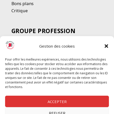
Bons plans
Critique
GROUPE PROFESSION
SPECTACLE
Gestion des cookies
Chèque Intermittents
Henotes
Pour offrir les meilleures expériences, nous utilisons des technologies
Chèque Compta
telles que les cookies pour stocker et/ou accéder aux informations des
Chèque Emploi Spectacle
appareils. Le fait de consentir à ces technologies nous permettra de
traiter des données telles que le comportement de navigation ou les ID
G-Pods
uniques sur ce site. Le fait de ne pas consentir ou de retirer son
consentement peut avoir un effet négatif sur certaines caractéristiques
Profession Audio-visuel
Suivre
Suivre
et fonctions.
Le Cahier Pro
ACCEPTER
REFUSER