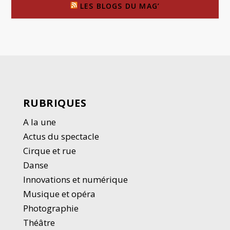
LES BLOGS DU MAG’
RUBRIQUES
A la une
Actus du spectacle
Cirque et rue
Danse
Innovations et numérique
Musique et opéra
Photographie
Thé
â
tre