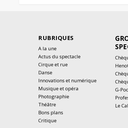
GRO
RUBRIQUES
SPE
A la une
Actus du spectacle
Chèqu
Cirque et rue
Heno
Danse
Chèq
Innovations et numérique
Chèqu
Musique et opéra
G-Po
Photographie
Profe
Thé
â
tre
Le Ca
Bons plans
Critique