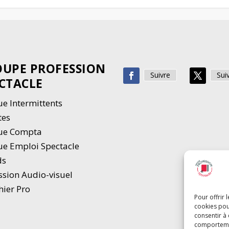
UPE PROFESSION
Suivre
Sui
CTACLE
e Intermittents
tes
ue Compta
e Emploi Spectacle
ds
ssion Audio-visuel
hier Pro
Pour offrir 
cookies pou
consentir à
comportement