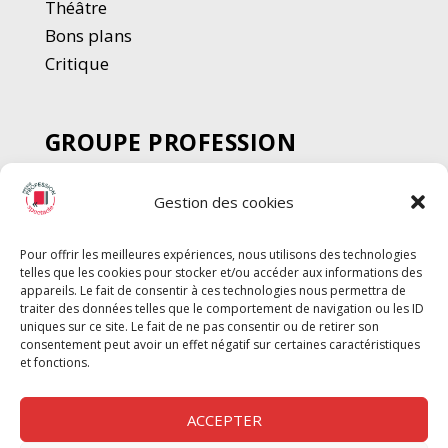
Thé
â
tre
Bons plans
Critique
GROUPE PROFESSION
SPECTACLE
Gestion des cookies
Chèque Intermittents
Henotes
Pour offrir les meilleures expériences, nous utilisons des technologies
Chèque Compta
telles que les cookies pour stocker et/ou accéder aux informations des
appareils. Le fait de consentir à ces technologies nous permettra de
Chèque Emploi Spectacle
traiter des données telles que le comportement de navigation ou les ID
G-Pods
uniques sur ce site. Le fait de ne pas consentir ou de retirer son
consentement peut avoir un effet négatif sur certaines caractéristiques
Profession Audio-visuel
Suivre
Suivre
et fonctions.
Le Cahier Pro
ACCEPTER