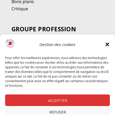
Bons plans
Critique
GROUPE PROFESSION
SPECTACLE
Gestion des cookies
Chèque Intermittents
Henotes
Pour offrir les meilleures expériences, nous utilisons des technologies
Chèque Compta
telles que les cookies pour stocker et/ou accéder aux informations des
Chèque Emploi Spectacle
appareils. Le fait de consentir à ces technologies nous permettra de
traiter des données telles que le comportement de navigation ou les ID
G-Pods
uniques sur ce site. Le fait de ne pas consentir ou de retirer son
consentement peut avoir un effet négatif sur certaines caractéristiques
Profession Audio-visuel
Suivre
Suivre
et fonctions.
Le Cahier Pro
ACCEPTER
REFUSER