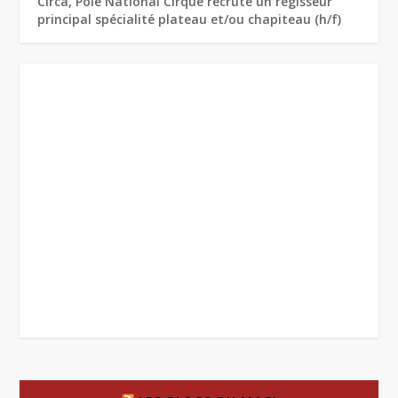
Circa, Pôle National Cirque recrute un régisseur
principal spécialité plateau et/ou chapiteau (h/f)