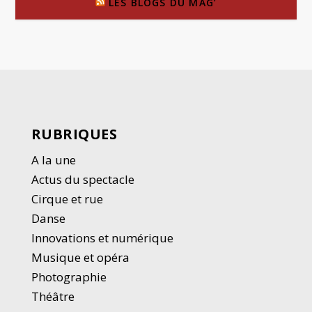
LES BLOGS DU MAG’
RUBRIQUES
A la une
Actus du spectacle
Cirque et rue
Danse
Innovations et numérique
Musique et opéra
Photographie
Thé
â
tre