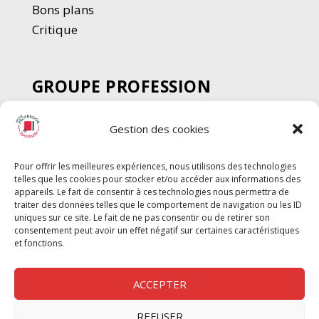
Bons plans
Critique
GROUPE PROFESSION
SPECTACLE
Gestion des cookies
Chèque Intermittents
Henotes
Pour offrir les meilleures expériences, nous utilisons des technologies
Chèque Compta
telles que les cookies pour stocker et/ou accéder aux informations des
Chèque Emploi Spectacle
appareils. Le fait de consentir à ces technologies nous permettra de
traiter des données telles que le comportement de navigation ou les ID
G-Pods
uniques sur ce site. Le fait de ne pas consentir ou de retirer son
consentement peut avoir un effet négatif sur certaines caractéristiques
Profession Audio-visuel
Suivre
Suivre
et fonctions.
Le Cahier Pro
ACCEPTER
REFUSER