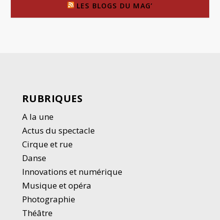
LES BLOGS DU MAG’
RUBRIQUES
A la une
Actus du spectacle
Cirque et rue
Danse
Innovations et numérique
Musique et opéra
Photographie
Thé
â
tre