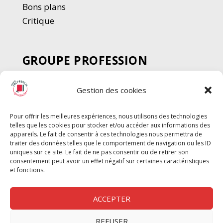
Bons plans
Critique
GROUPE PROFESSION
SPECTACLE
Gestion des cookies
Chèque Intermittents
Henotes
Pour offrir les meilleures expériences, nous utilisons des technologies
Chèque Compta
telles que les cookies pour stocker et/ou accéder aux informations des
Chèque Emploi Spectacle
appareils. Le fait de consentir à ces technologies nous permettra de
traiter des données telles que le comportement de navigation ou les ID
G-Pods
uniques sur ce site. Le fait de ne pas consentir ou de retirer son
consentement peut avoir un effet négatif sur certaines caractéristiques
Profession Audio-visuel
Suivre
Suivre
et fonctions.
Le Cahier Pro
ACCEPTER
REFUSER