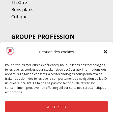
Thé
â
tre
Bons plans
Critique
GROUPE PROFESSION
SPECTACLE
Gestion des cookies
Chèque Intermittents
Henotes
Pour offrir les meilleures expériences, nous utilisons des technologies
Chèque Compta
telles que les cookies pour stocker et/ou accéder aux informations des
Chèque Emploi Spectacle
appareils. Le fait de consentir à ces technologies nous permettra de
traiter des données telles que le comportement de navigation ou les ID
G-Pods
uniques sur ce site. Le fait de ne pas consentir ou de retirer son
consentement peut avoir un effet négatif sur certaines caractéristiques
Profession Audio-visuel
Suivre
Suivre
et fonctions.
Le Cahier Pro
ACCEPTER