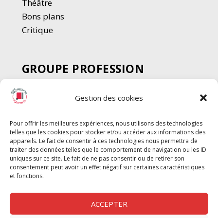
Thé
â
tre
Bons plans
Critique
GROUPE PROFESSION
SPECTACLE
Gestion des cookies
Chèque Intermittents
Henotes
Pour offrir les meilleures expériences, nous utilisons des technologies
Chèque Compta
telles que les cookies pour stocker et/ou accéder aux informations des
Chèque Emploi Spectacle
appareils. Le fait de consentir à ces technologies nous permettra de
traiter des données telles que le comportement de navigation ou les ID
G-Pods
uniques sur ce site. Le fait de ne pas consentir ou de retirer son
consentement peut avoir un effet négatif sur certaines caractéristiques
Profession Audio-visuel
Suivre
Suivre
et fonctions.
Le Cahier Pro
ACCEPTER