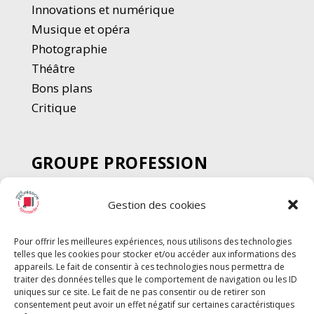
Innovations et numérique
Musique et opéra
Photographie
Thé
â
tre
Bons plans
Critique
GROUPE PROFESSION
SPECTACLE
Gestion des cookies
Chèque Intermittents
Henotes
Pour offrir les meilleures expériences, nous utilisons des technologies
Chèque Compta
telles que les cookies pour stocker et/ou accéder aux informations des
Chèque Emploi Spectacle
appareils. Le fait de consentir à ces technologies nous permettra de
traiter des données telles que le comportement de navigation ou les ID
G-Pods
uniques sur ce site. Le fait de ne pas consentir ou de retirer son
consentement peut avoir un effet négatif sur certaines caractéristiques
Profession Audio-visuel