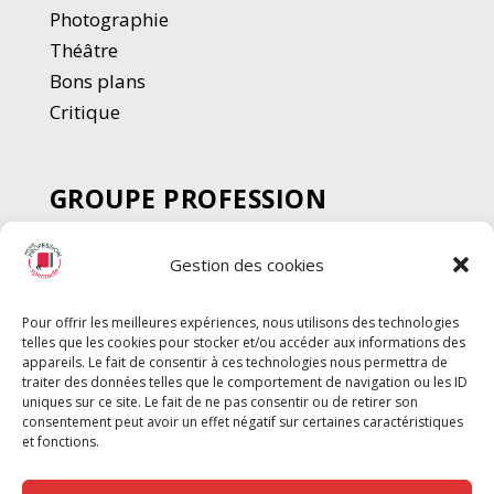
Photographie
Thé
â
tre
Bons plans
Critique
GROUPE PROFESSION
SPECTACLE
Gestion des cookies
Chèque Intermittents
Henotes
Pour offrir les meilleures expériences, nous utilisons des technologies
Chèque Compta
telles que les cookies pour stocker et/ou accéder aux informations des
Chèque Emploi Spectacle
appareils. Le fait de consentir à ces technologies nous permettra de
traiter des données telles que le comportement de navigation ou les ID
G-Pods
uniques sur ce site. Le fait de ne pas consentir ou de retirer son
consentement peut avoir un effet négatif sur certaines caractéristiques
Profession Audio-visuel
Suivre
Suivre
et fonctions.
Le Cahier Pro