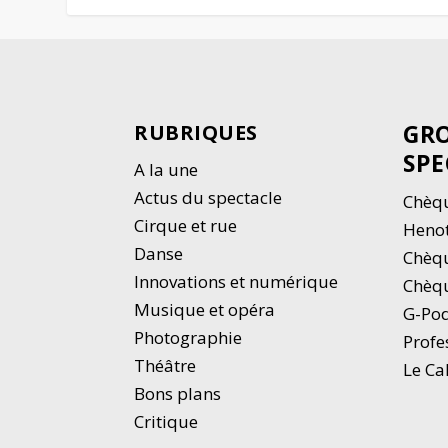
GRO
RUBRIQUES
SPE
A la une
Actus du spectacle
Chèqu
Cirque et rue
Heno
Danse
Chèq
Innovations et numérique
Chèqu
Musique et opéra
G-Po
Photographie
Profe
Thé
â
tre
Le Ca
Bons plans
Critique