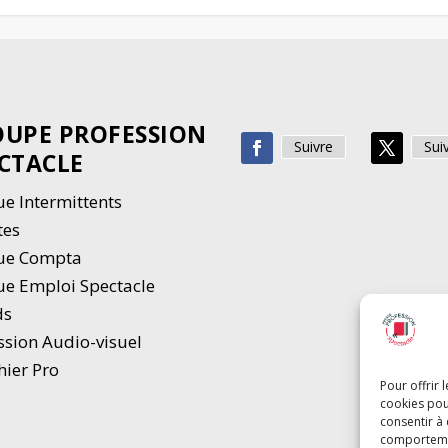
UPE PROFESSION
Suivre
Sui
CTACLE
e Intermittents
tes
ue Compta
e Emploi Spectacle
ds
ssion Audio-visuel
hier Pro
Pour offrir 
cookies pou
consentir à
comportement