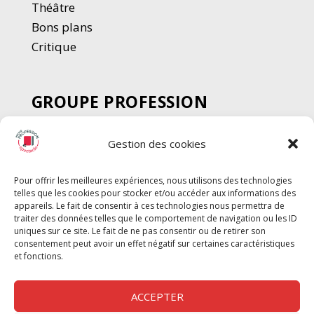
Thé
â
tre
Bons plans
Critique
GROUPE PROFESSION
SPECTACLE
Gestion des cookies
Chèque Intermittents
Henotes
Pour offrir les meilleures expériences, nous utilisons des technologies
Chèque Compta
telles que les cookies pour stocker et/ou accéder aux informations des
Chèque Emploi Spectacle
appareils. Le fait de consentir à ces technologies nous permettra de
traiter des données telles que le comportement de navigation ou les ID
G-Pods
uniques sur ce site. Le fait de ne pas consentir ou de retirer son
consentement peut avoir un effet négatif sur certaines caractéristiques
Profession Audio-visuel
Suivre
Suivre
et fonctions.
Le Cahier Pro
ACCEPTER