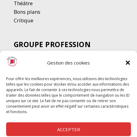
Thé
â
tre
Bons plans
Critique
GROUPE PROFESSION
SPECTACLE
Gestion des cookies
Chèque Intermittents
Henotes
Pour offrir les meilleures expériences, nous utilisons des technologies
Chèque Compta
telles que les cookies pour stocker et/ou accéder aux informations des
Chèque Emploi Spectacle
appareils. Le fait de consentir à ces technologies nous permettra de
traiter des données telles que le comportement de navigation ou les ID
G-Pods
uniques sur ce site. Le fait de ne pas consentir ou de retirer son
consentement peut avoir un effet négatif sur certaines caractéristiques
Profession Audio-visuel
Suivre
Suivre
et fonctions.
Le Cahier Pro
ACCEPTER