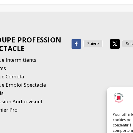
UPE PROFESSION
Suivre
Sui
CTACLE
e Intermittents
tes
ue Compta
e Emploi Spectacle
ds
ssion Audio-visuel
hier Pro
Pour offrir 
cookies pou
consentir à
comportement