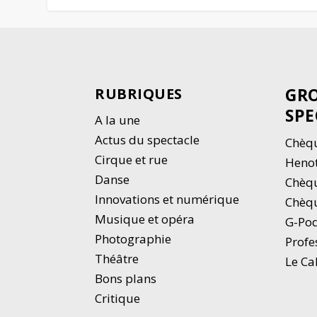
GRO
RUBRIQUES
SPE
A la une
Actus du spectacle
Chèqu
Cirque et rue
Heno
Danse
Chèq
Innovations et numérique
Chèqu
Musique et opéra
G-Po
Photographie
Profe
Thé
â
tre
Le Ca
Bons plans
Critique