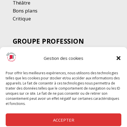
Thé
â
tre
Bons plans
Critique
GROUPE PROFESSION
SPECTACLE
Gestion des cookies
Chèque Intermittents
Henotes
Pour offrir les meilleures expériences, nous utilisons des technologies
Chèque Compta
telles que les cookies pour stocker et/ou accéder aux informations des
Chèque Emploi Spectacle
appareils. Le fait de consentir à ces technologies nous permettra de
traiter des données telles que le comportement de navigation ou les ID
G-Pods
uniques sur ce site. Le fait de ne pas consentir ou de retirer son
consentement peut avoir un effet négatif sur certaines caractéristiques
Profession Audio-visuel
Suivre
Suivre
et fonctions.
Le Cahier Pro
ACCEPTER