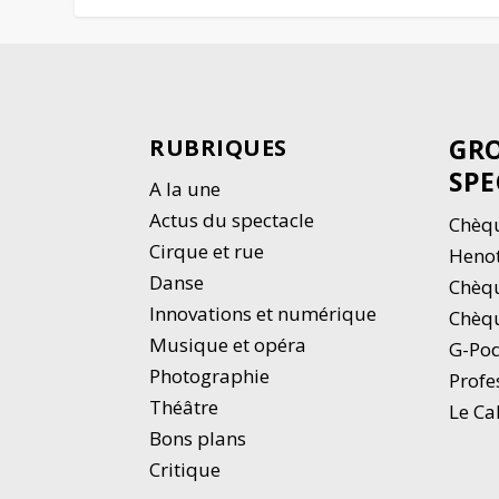
GRO
RUBRIQUES
SPE
A la une
Actus du spectacle
Chèqu
Cirque et rue
Heno
Danse
Chèq
Innovations et numérique
Chèqu
Musique et opéra
G-Po
Photographie
Profe
Thé
â
tre
Le Ca
Bons plans
Critique