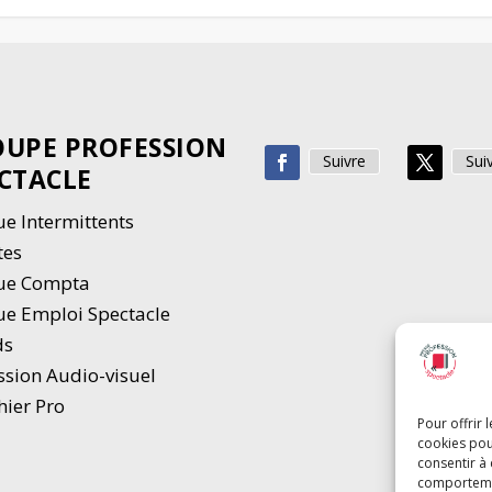
UPE PROFESSION
Suivre
Sui
CTACLE
e Intermittents
tes
ue Compta
e Emploi Spectacle
ds
ssion Audio-visuel
hier Pro
Pour offrir 
cookies pou
consentir à
comportement