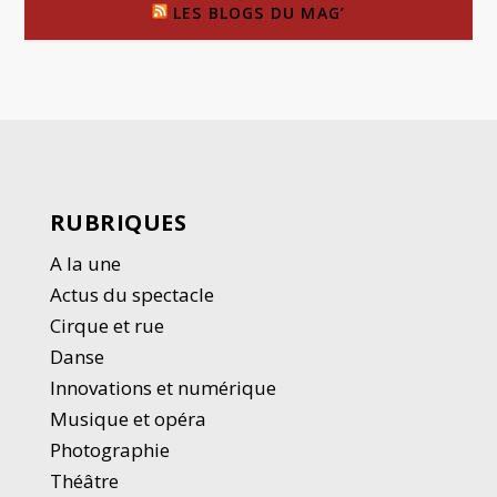
LES BLOGS DU MAG’
RUBRIQUES
A la une
Actus du spectacle
Cirque et rue
Danse
Innovations et numérique
Musique et opéra
Photographie
Thé
â
tre