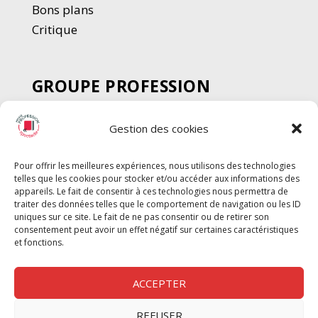
Bons plans
Critique
GROUPE PROFESSION
SPECTACLE
Gestion des cookies
Chèque Intermittents
Henotes
Pour offrir les meilleures expériences, nous utilisons des technologies
Chèque Compta
telles que les cookies pour stocker et/ou accéder aux informations des
Chèque Emploi Spectacle
appareils. Le fait de consentir à ces technologies nous permettra de
traiter des données telles que le comportement de navigation ou les ID
G-Pods
uniques sur ce site. Le fait de ne pas consentir ou de retirer son
consentement peut avoir un effet négatif sur certaines caractéristiques
Profession Audio-visuel
Suivre
Suivre
et fonctions.
Le Cahier Pro
ACCEPTER
REFUSER