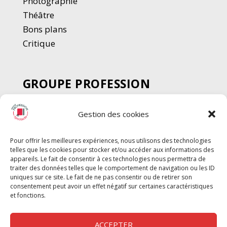
Photographie
Thé
â
tre
Bons plans
Critique
GROUPE PROFESSION
SPECTACLE
Gestion des cookies
Chèque Intermittents
Henotes
Pour offrir les meilleures expériences, nous utilisons des technologies
Chèque Compta
telles que les cookies pour stocker et/ou accéder aux informations des
Chèque Emploi Spectacle
appareils. Le fait de consentir à ces technologies nous permettra de
traiter des données telles que le comportement de navigation ou les ID
G-Pods
uniques sur ce site. Le fait de ne pas consentir ou de retirer son
consentement peut avoir un effet négatif sur certaines caractéristiques
Profession Audio-visuel
Suivre
Suivre
et fonctions.
Le Cahier Pro
ACCEPTER