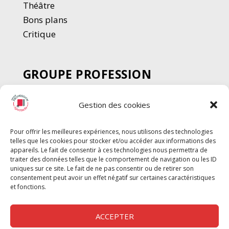
Thé
â
tre
Bons plans
Critique
GROUPE PROFESSION
SPECTACLE
Gestion des cookies
Chèque Intermittents
Henotes
Pour offrir les meilleures expériences, nous utilisons des technologies
Chèque Compta
telles que les cookies pour stocker et/ou accéder aux informations des
Chèque Emploi Spectacle
appareils. Le fait de consentir à ces technologies nous permettra de
traiter des données telles que le comportement de navigation ou les ID
G-Pods
uniques sur ce site. Le fait de ne pas consentir ou de retirer son
consentement peut avoir un effet négatif sur certaines caractéristiques
Profession Audio-visuel
Suivre
Suivre
et fonctions.
Le Cahier Pro
ACCEPTER