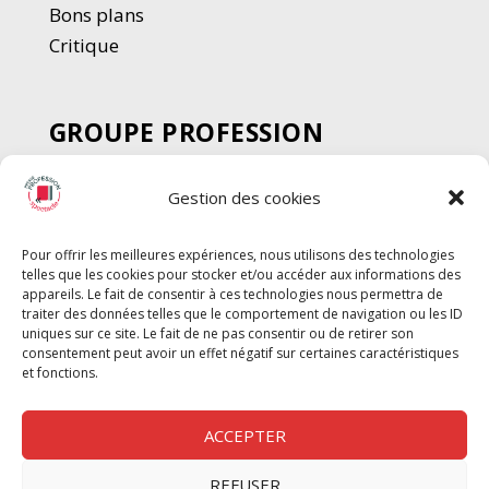
Bons plans
Critique
GROUPE PROFESSION
SPECTACLE
Gestion des cookies
Chèque Intermittents
Henotes
Pour offrir les meilleures expériences, nous utilisons des technologies
Chèque Compta
telles que les cookies pour stocker et/ou accéder aux informations des
Chèque Emploi Spectacle
appareils. Le fait de consentir à ces technologies nous permettra de
traiter des données telles que le comportement de navigation ou les ID
G-Pods
uniques sur ce site. Le fait de ne pas consentir ou de retirer son
consentement peut avoir un effet négatif sur certaines caractéristiques
Profession Audio-visuel
Suivre
Suivre
et fonctions.
Le Cahier Pro
ACCEPTER
REFUSER