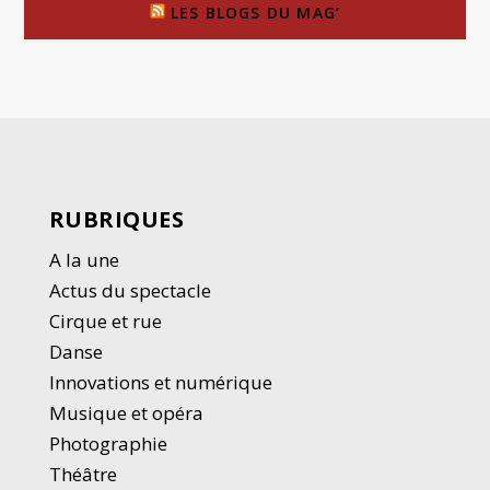
LES BLOGS DU MAG’
RUBRIQUES
A la une
Actus du spectacle
Cirque et rue
Danse
Innovations et numérique
Musique et opéra
Photographie
Thé
â
tre