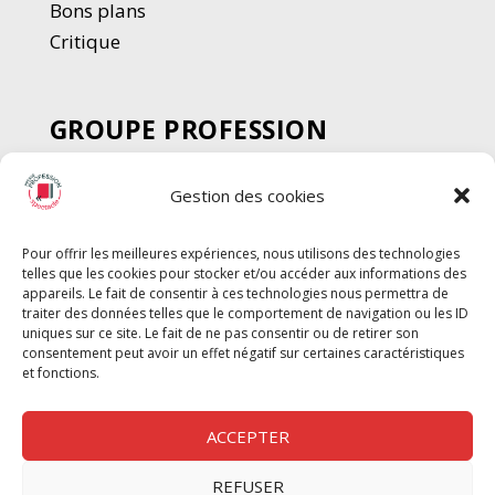
Bons plans
Critique
GROUPE PROFESSION
SPECTACLE
Gestion des cookies
Chèque Intermittents
Henotes
Pour offrir les meilleures expériences, nous utilisons des technologies
Chèque Compta
telles que les cookies pour stocker et/ou accéder aux informations des
Chèque Emploi Spectacle
appareils. Le fait de consentir à ces technologies nous permettra de
traiter des données telles que le comportement de navigation ou les ID
G-Pods
uniques sur ce site. Le fait de ne pas consentir ou de retirer son
consentement peut avoir un effet négatif sur certaines caractéristiques
Profession Audio-visuel
Suivre
Suivre
et fonctions.
Le Cahier Pro
ACCEPTER
REFUSER