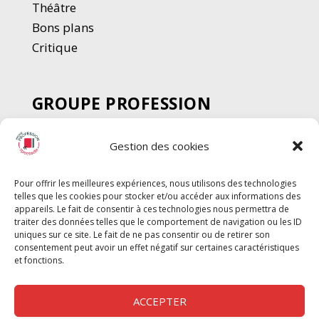
Thé
â
tre
Bons plans
Critique
GROUPE PROFESSION
SPECTACLE
Gestion des cookies
Chèque Intermittents
Henotes
Pour offrir les meilleures expériences, nous utilisons des technologies
Chèque Compta
telles que les cookies pour stocker et/ou accéder aux informations des
Chèque Emploi Spectacle
appareils. Le fait de consentir à ces technologies nous permettra de
traiter des données telles que le comportement de navigation ou les ID
G-Pods
uniques sur ce site. Le fait de ne pas consentir ou de retirer son
consentement peut avoir un effet négatif sur certaines caractéristiques
Profession Audio-visuel
Suivre
Suivre
et fonctions.
Le Cahier Pro
ACCEPTER