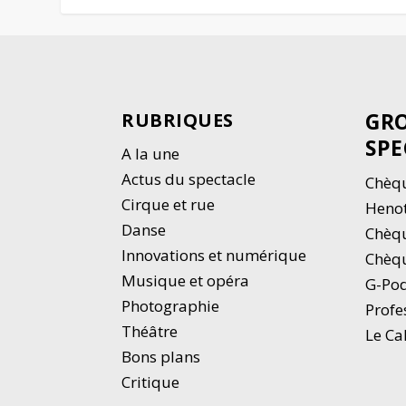
GRO
RUBRIQUES
SPE
A la une
Actus du spectacle
Chèqu
Cirque et rue
Heno
Danse
Chèq
Innovations et numérique
Chèqu
Musique et opéra
G-Po
Photographie
Profe
Thé
â
tre
Le Ca
Bons plans
Critique