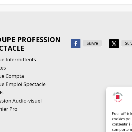
UPE PROFESSION
Suivre
Sui
CTACLE
e Intermittents
tes
ue Compta
e Emploi Spectacle
ds
ssion Audio-visuel
hier Pro
Pour offrir 
cookies pou
consentir à
comportement