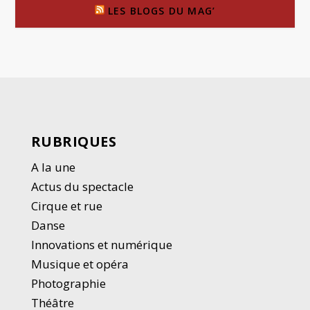
LES BLOGS DU MAG’
RUBRIQUES
A la une
Actus du spectacle
Cirque et rue
Danse
Innovations et numérique
Musique et opéra
Photographie
Thé
â
tre