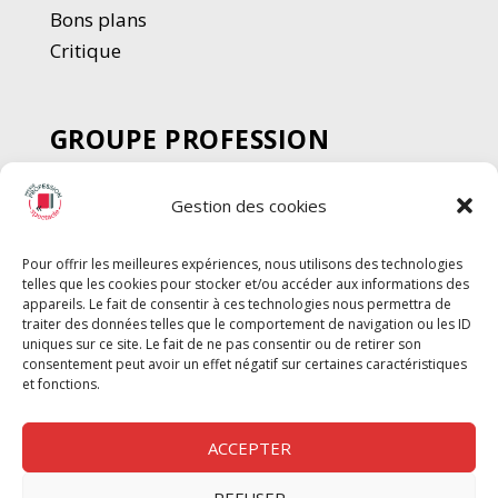
Bons plans
Critique
GROUPE PROFESSION
SPECTACLE
Gestion des cookies
Chèque Intermittents
Henotes
Pour offrir les meilleures expériences, nous utilisons des technologies
Chèque Compta
telles que les cookies pour stocker et/ou accéder aux informations des
Chèque Emploi Spectacle
appareils. Le fait de consentir à ces technologies nous permettra de
traiter des données telles que le comportement de navigation ou les ID
G-Pods
uniques sur ce site. Le fait de ne pas consentir ou de retirer son
consentement peut avoir un effet négatif sur certaines caractéristiques
Profession Audio-visuel
Suivre
Suivre
et fonctions.
Le Cahier Pro
ACCEPTER
REFUSER