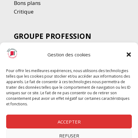
Bons plans
Critique
GROUPE PROFESSION
SPECTACLE
Gestion des cookies
Chèque Intermittents
Henotes
Pour offrir les meilleures expériences, nous utilisons des technologies
Chèque Compta
telles que les cookies pour stocker et/ou accéder aux informations des
Chèque Emploi Spectacle
appareils. Le fait de consentir à ces technologies nous permettra de
traiter des données telles que le comportement de navigation ou les ID
G-Pods
uniques sur ce site. Le fait de ne pas consentir ou de retirer son
consentement peut avoir un effet négatif sur certaines caractéristiques
Profession Audio-visuel
Suivre
Suivre
et fonctions.
Le Cahier Pro
ACCEPTER
REFUSER