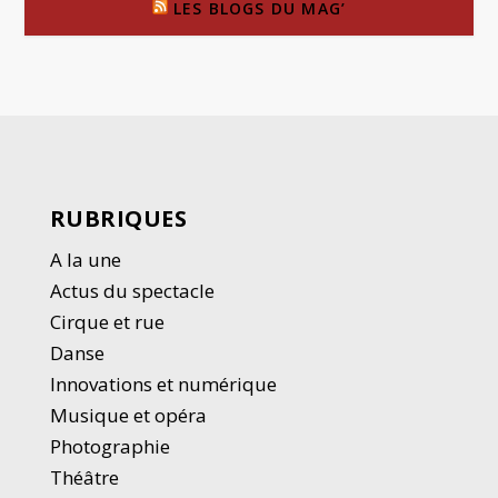
LES BLOGS DU MAG’
RUBRIQUES
A la une
Actus du spectacle
Cirque et rue
Danse
Innovations et numérique
Musique et opéra
Photographie
Thé
â
tre