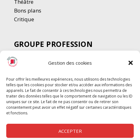
Thé
â
tre
Bons plans
Critique
GROUPE PROFESSION
SPECTACLE
Gestion des cookies
Chèque Intermittents
Henotes
Pour offrir les meilleures expériences, nous utilisons des technologies
Chèque Compta
telles que les cookies pour stocker et/ou accéder aux informations des
Chèque Emploi Spectacle
appareils. Le fait de consentir à ces technologies nous permettra de
traiter des données telles que le comportement de navigation ou les ID
G-Pods
uniques sur ce site. Le fait de ne pas consentir ou de retirer son
consentement peut avoir un effet négatif sur certaines caractéristiques
Profession Audio-visuel
Suivre
Suivre
et fonctions.
Le Cahier Pro
ACCEPTER