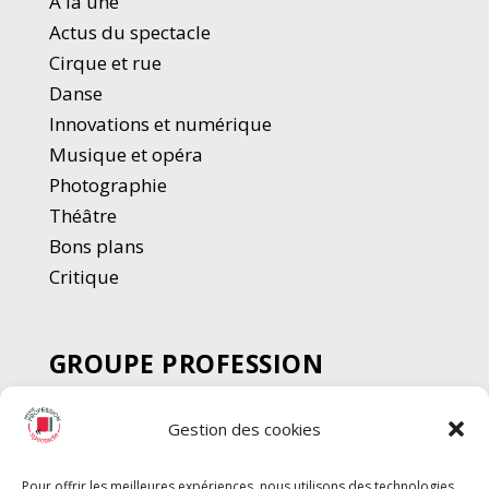
A la une
Actus du spectacle
Cirque et rue
Danse
Innovations et numérique
Musique et opéra
Photographie
Thé
â
tre
Bons plans
Critique
GROUPE PROFESSION
SPECTACLE
Gestion des cookies
Chèque Intermittents
Henotes
Pour offrir les meilleures expériences, nous utilisons des technologies