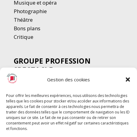
Musique et opéra
Photographie
Thé
â
tre
Bons plans
Critique
GROUPE PROFESSION
SPECTACLE
Gestion des cookies
Chèque Intermittents
Henotes
Pour offrir les meilleures expériences, nous utilisons des technologies
Chèque Compta
telles que les cookies pour stocker et/ou accéder aux informations des
Chèque Emploi Spectacle
appareils. Le fait de consentir à ces technologies nous permettra de
traiter des données telles que le comportement de navigation ou les ID
G-Pods
uniques sur ce site. Le fait de ne pas consentir ou de retirer son
consentement peut avoir un effet négatif sur certaines caractéristiques
Profession Audio-visuel
Suivre
Suivre
et fonctions.
Le Cahier Pro