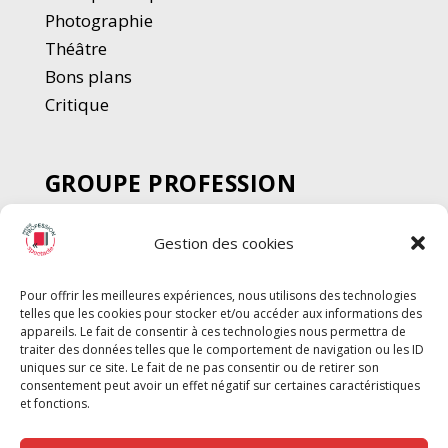
Photographie
Thé
â
tre
Bons plans
Critique
GROUPE PROFESSION
SPECTACLE
Gestion des cookies
Chèque Intermittents
Henotes
Pour offrir les meilleures expériences, nous utilisons des technologies
Chèque Compta
telles que les cookies pour stocker et/ou accéder aux informations des
appareils. Le fait de consentir à ces technologies nous permettra de
Chèque Emploi Spectacle
traiter des données telles que le comportement de navigation ou les ID
G-Pods
uniques sur ce site. Le fait de ne pas consentir ou de retirer son
consentement peut avoir un effet négatif sur certaines caractéristiques
Profession Audio-visuel
Suivre
Suivre
et fonctions.
Le Cahier Pro