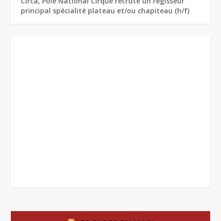
Circa, Pôle National Cirque recrute un régisseur
principal spécialité plateau et/ou chapiteau (h/f)