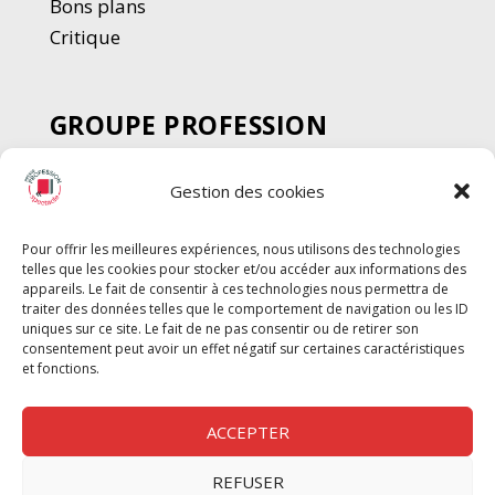
Bons plans
Critique
GROUPE PROFESSION
SPECTACLE
Gestion des cookies
Chèque Intermittents
Henotes
Pour offrir les meilleures expériences, nous utilisons des technologies
Chèque Compta
telles que les cookies pour stocker et/ou accéder aux informations des
Chèque Emploi Spectacle
appareils. Le fait de consentir à ces technologies nous permettra de
traiter des données telles que le comportement de navigation ou les ID
G-Pods
uniques sur ce site. Le fait de ne pas consentir ou de retirer son
consentement peut avoir un effet négatif sur certaines caractéristiques
Profession Audio-visuel
Suivre
Suivre
et fonctions.
Le Cahier Pro
ACCEPTER
REFUSER