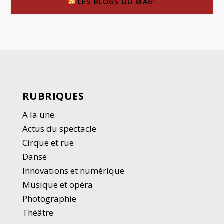
LES BLOGS DU MAG’
RUBRIQUES
A la une
Actus du spectacle
Cirque et rue
Danse
Innovations et numérique
Musique et opéra
Photographie
Thé
â
tre