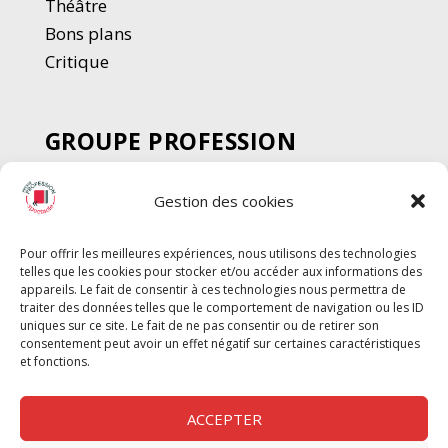
Thé
â
tre
Bons plans
Critique
GROUPE PROFESSION
SPECTACLE
Gestion des cookies
Chèque Intermittents
Henotes
Pour offrir les meilleures expériences, nous utilisons des technologies
Chèque Compta
telles que les cookies pour stocker et/ou accéder aux informations des
Chèque Emploi Spectacle
appareils. Le fait de consentir à ces technologies nous permettra de
traiter des données telles que le comportement de navigation ou les ID
G-Pods
uniques sur ce site. Le fait de ne pas consentir ou de retirer son
consentement peut avoir un effet négatif sur certaines caractéristiques
Profession Audio-visuel
Suivre
Suivre
et fonctions.
Le Cahier Pro
ACCEPTER