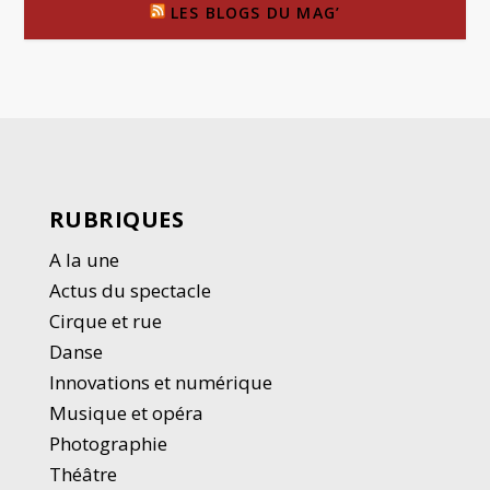
LES BLOGS DU MAG’
RUBRIQUES
A la une
Actus du spectacle
Cirque et rue
Danse
Innovations et numérique
Musique et opéra
Photographie
Thé
â
tre