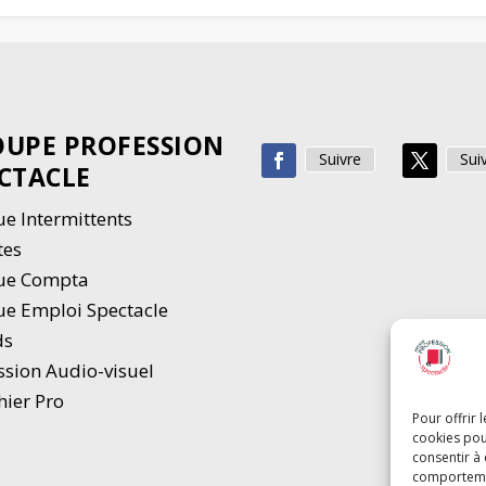
UPE PROFESSION
Suivre
Sui
CTACLE
e Intermittents
tes
ue Compta
e Emploi Spectacle
ds
ssion Audio-visuel
hier Pro
Pour offrir 
cookies pou
consentir à
comportement