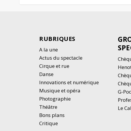
GRO
RUBRIQUES
SPE
A la une
Actus du spectacle
Chèqu
Cirque et rue
Heno
Danse
Chèq
Innovations et numérique
Chèqu
Musique et opéra
G-Po
Photographie
Profe
Thé
â
tre
Le Ca
Bons plans
Critique