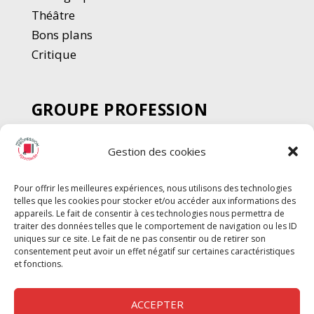
Thé
â
tre
Bons plans
Critique
GROUPE PROFESSION
SPECTACLE
Gestion des cookies
Chèque Intermittents
Henotes
Pour offrir les meilleures expériences, nous utilisons des technologies
Chèque Compta
telles que les cookies pour stocker et/ou accéder aux informations des
Chèque Emploi Spectacle
appareils. Le fait de consentir à ces technologies nous permettra de
traiter des données telles que le comportement de navigation ou les ID
G-Pods
uniques sur ce site. Le fait de ne pas consentir ou de retirer son
consentement peut avoir un effet négatif sur certaines caractéristiques
Profession Audio-visuel
Suivre
Suivre
et fonctions.
Le Cahier Pro
ACCEPTER