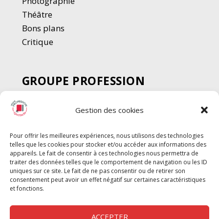
Photographie
Thé
â
tre
Bons plans
Critique
GROUPE PROFESSION
SPECTACLE
Gestion des cookies
Chèque Intermittents
Henotes
Pour offrir les meilleures expériences, nous utilisons des technologies
Chèque Compta
telles que les cookies pour stocker et/ou accéder aux informations des
Chèque Emploi Spectacle
appareils. Le fait de consentir à ces technologies nous permettra de
traiter des données telles que le comportement de navigation ou les ID
G-Pods
uniques sur ce site. Le fait de ne pas consentir ou de retirer son
consentement peut avoir un effet négatif sur certaines caractéristiques
Profession Audio-visuel
Suivre
Suivre
et fonctions.
Le Cahier Pro
ACCEPTER