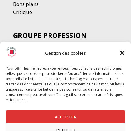
Bons plans
Critique
GROUPE PROFESSION
SPECTACLE
Gestion des cookies
Chèque Intermittents
Henotes
Pour offrir les meilleures expériences, nous utilisons des technologies
Chèque Compta
telles que les cookies pour stocker et/ou accéder aux informations des
Chèque Emploi Spectacle
appareils. Le fait de consentir à ces technologies nous permettra de
traiter des données telles que le comportement de navigation ou les ID
G-Pods
uniques sur ce site. Le fait de ne pas consentir ou de retirer son
consentement peut avoir un effet négatif sur certaines caractéristiques
Profession Audio-visuel
Suivre
Suivre
et fonctions.
Le Cahier Pro
ACCEPTER
REFUSER