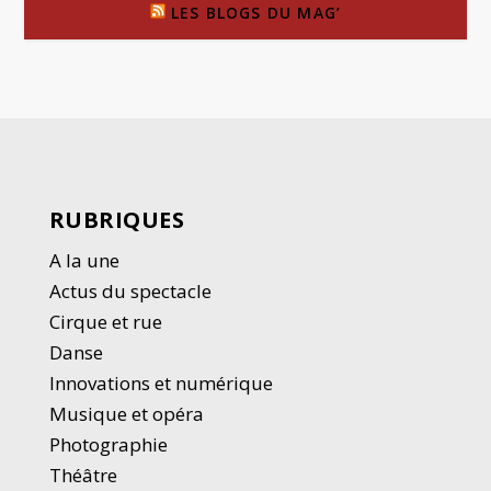
LES BLOGS DU MAG’
RUBRIQUES
A la une
Actus du spectacle
Cirque et rue
Danse
Innovations et numérique
Musique et opéra
Photographie
Thé
â
tre