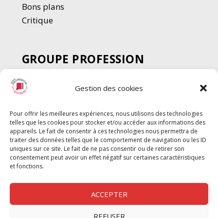
Bons plans
Critique
GROUPE PROFESSION
SPECTACLE
Gestion des cookies
Chèque Intermittents
Henotes
Pour offrir les meilleures expériences, nous utilisons des technologies
Chèque Compta
telles que les cookies pour stocker et/ou accéder aux informations des
Chèque Emploi Spectacle
appareils. Le fait de consentir à ces technologies nous permettra de
traiter des données telles que le comportement de navigation ou les ID
G-Pods
uniques sur ce site. Le fait de ne pas consentir ou de retirer son
consentement peut avoir un effet négatif sur certaines caractéristiques
Profession Audio-visuel
Suivre
Suivre
et fonctions.
Le Cahier Pro
ACCEPTER
REFUSER