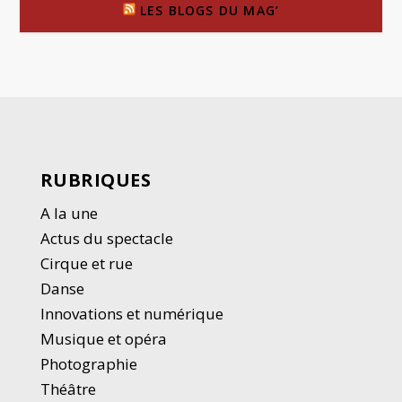
LES BLOGS DU MAG’
RUBRIQUES
A la une
Actus du spectacle
Cirque et rue
Danse
Innovations et numérique
Musique et opéra
Photographie
Thé
â
tre