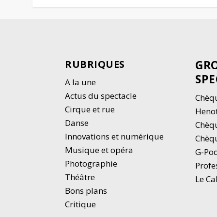
GRO
RUBRIQUES
SPE
A la une
Actus du spectacle
Chèqu
Cirque et rue
Heno
Danse
Chèq
Innovations et numérique
Chèqu
Musique et opéra
G-Po
Photographie
Profe
Thé
â
tre
Le Ca
Bons plans
Critique