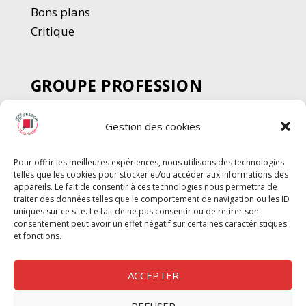
Bons plans
Critique
GROUPE PROFESSION
SPECTACLE
Gestion des cookies
Chèque Intermittents
Henotes
Pour offrir les meilleures expériences, nous utilisons des technologies
Chèque Compta
telles que les cookies pour stocker et/ou accéder aux informations des
Chèque Emploi Spectacle
appareils. Le fait de consentir à ces technologies nous permettra de
traiter des données telles que le comportement de navigation ou les ID
G-Pods
uniques sur ce site. Le fait de ne pas consentir ou de retirer son
consentement peut avoir un effet négatif sur certaines caractéristiques
Profession Audio-visuel
Suivre
Suivre
et fonctions.
Le Cahier Pro
ACCEPTER
REFUSER