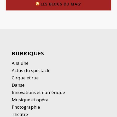
LES BLOGS DU MAG’
RUBRIQUES
A la une
Actus du spectacle
Cirque et rue
Danse
Innovations et numérique
Musique et opéra
Photographie
Thé
â
tre