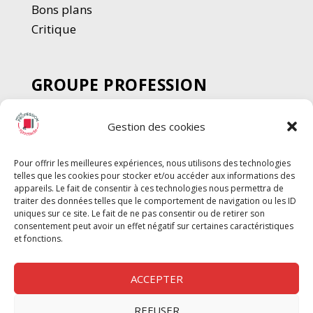
Bons plans
Critique
GROUPE PROFESSION
SPECTACLE
Gestion des cookies
Chèque Intermittents
Henotes
Pour offrir les meilleures expériences, nous utilisons des technologies
Chèque Compta
telles que les cookies pour stocker et/ou accéder aux informations des
Chèque Emploi Spectacle
appareils. Le fait de consentir à ces technologies nous permettra de
traiter des données telles que le comportement de navigation ou les ID
G-Pods
uniques sur ce site. Le fait de ne pas consentir ou de retirer son
consentement peut avoir un effet négatif sur certaines caractéristiques
Profession Audio-visuel
Suivre
Suivre
et fonctions.
Le Cahier Pro
ACCEPTER
REFUSER