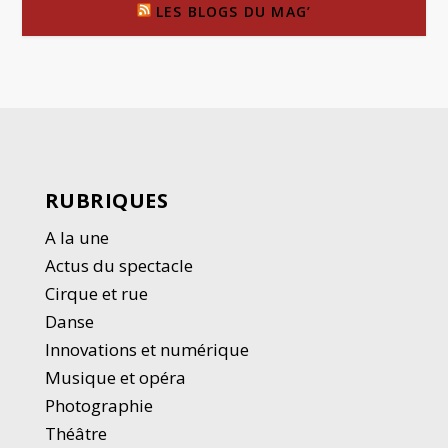
LES BLOGS DU MAG’
RUBRIQUES
A la une
Actus du spectacle
Cirque et rue
Danse
Innovations et numérique
Musique et opéra
Photographie
Thé
â
tre