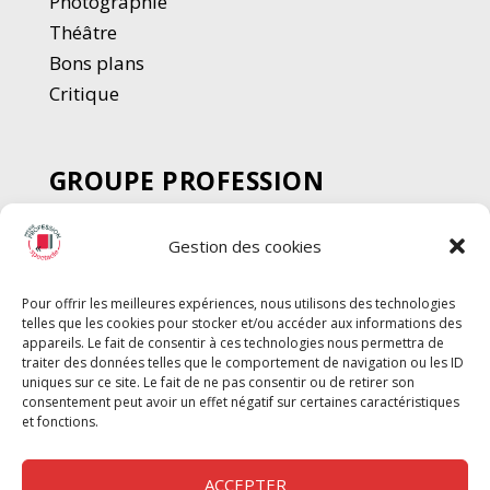
Photographie
Thé
â
tre
Bons plans
Critique
GROUPE PROFESSION
SPECTACLE
Gestion des cookies
Chèque Intermittents
Henotes
Pour offrir les meilleures expériences, nous utilisons des technologies
Chèque Compta
telles que les cookies pour stocker et/ou accéder aux informations des
Chèque Emploi Spectacle
appareils. Le fait de consentir à ces technologies nous permettra de
traiter des données telles que le comportement de navigation ou les ID
G-Pods
uniques sur ce site. Le fait de ne pas consentir ou de retirer son
consentement peut avoir un effet négatif sur certaines caractéristiques
Profession Audio-visuel
Suivre
Suivre
et fonctions.
Le Cahier Pro
ACCEPTER