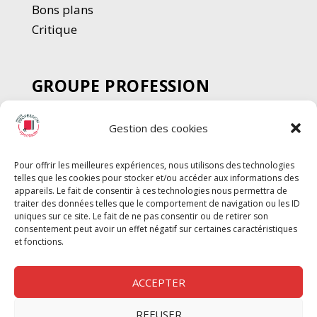
Bons plans
Critique
GROUPE PROFESSION
SPECTACLE
Gestion des cookies
Chèque Intermittents
Henotes
Pour offrir les meilleures expériences, nous utilisons des technologies
Chèque Compta
telles que les cookies pour stocker et/ou accéder aux informations des
Chèque Emploi Spectacle
appareils. Le fait de consentir à ces technologies nous permettra de
traiter des données telles que le comportement de navigation ou les ID
G-Pods
uniques sur ce site. Le fait de ne pas consentir ou de retirer son
consentement peut avoir un effet négatif sur certaines caractéristiques
Profession Audio-visuel
Suivre
Suivre
et fonctions.
Le Cahier Pro
ACCEPTER
REFUSER