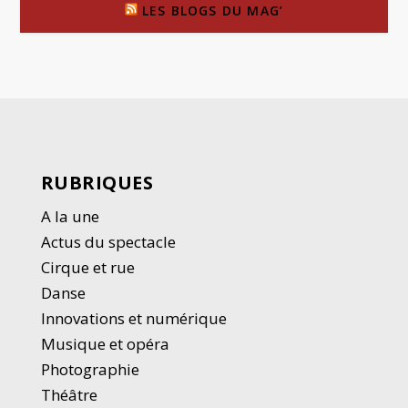
LES BLOGS DU MAG’
RUBRIQUES
A la une
Actus du spectacle
Cirque et rue
Danse
Innovations et numérique
Musique et opéra
Photographie
Thé
â
tre