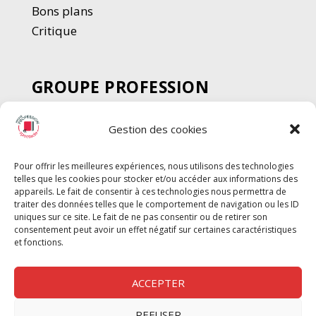
Bons plans
Critique
GROUPE PROFESSION
SPECTACLE
Gestion des cookies
Chèque Intermittents
Henotes
Pour offrir les meilleures expériences, nous utilisons des technologies
Chèque Compta
telles que les cookies pour stocker et/ou accéder aux informations des
Chèque Emploi Spectacle
appareils. Le fait de consentir à ces technologies nous permettra de
traiter des données telles que le comportement de navigation ou les ID
G-Pods
uniques sur ce site. Le fait de ne pas consentir ou de retirer son
consentement peut avoir un effet négatif sur certaines caractéristiques
Profession Audio-visuel
Suivre
Suivre
et fonctions.
Le Cahier Pro
ACCEPTER
REFUSER