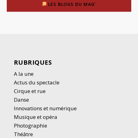
LES BLOGS DU MAG’
RUBRIQUES
A la une
Actus du spectacle
Cirque et rue
Danse
Innovations et numérique
Musique et opéra
Photographie
Thé
â
tre