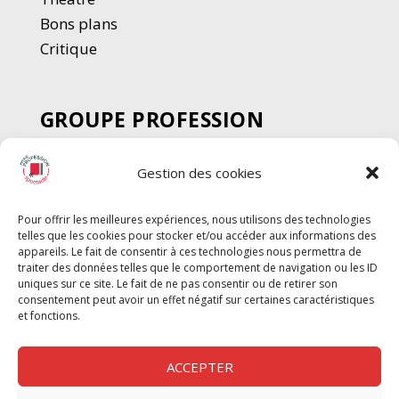
Bons plans
Critique
GROUPE PROFESSION
SPECTACLE
Gestion des cookies
Chèque Intermittents
Henotes
Pour offrir les meilleures expériences, nous utilisons des technologies
Chèque Compta
telles que les cookies pour stocker et/ou accéder aux informations des
Chèque Emploi Spectacle
appareils. Le fait de consentir à ces technologies nous permettra de
traiter des données telles que le comportement de navigation ou les ID
G-Pods
uniques sur ce site. Le fait de ne pas consentir ou de retirer son
consentement peut avoir un effet négatif sur certaines caractéristiques
Profession Audio-visuel
Suivre
Suivre
et fonctions.
Le Cahier Pro
ACCEPTER