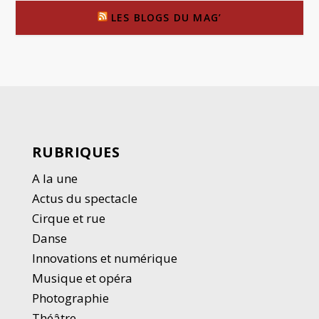
LES BLOGS DU MAG’
RUBRIQUES
A la une
Actus du spectacle
Cirque et rue
Danse
Innovations et numérique
Musique et opéra
Photographie
Thé
â
tre