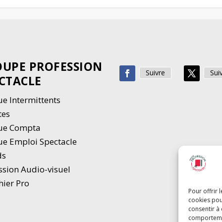
UPE PROFESSION
Suivre
Sui
CTACLE
e Intermittents
tes
ue Compta
e Emploi Spectacle
ds
ssion Audio-visuel
hier Pro
Pour offrir 
cookies pou
consentir à
comportement