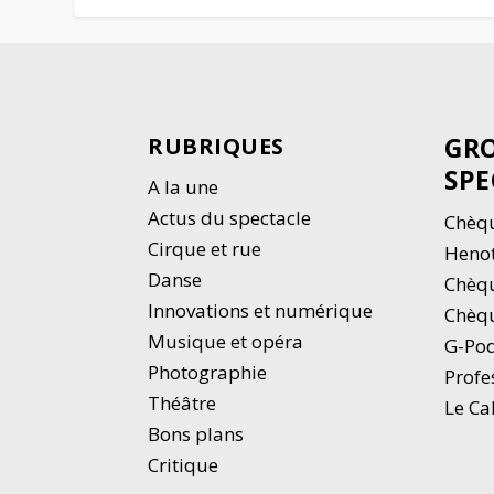
GRO
RUBRIQUES
SPE
A la une
Actus du spectacle
Chèqu
Cirque et rue
Heno
Danse
Chèq
Innovations et numérique
Chèqu
Musique et opéra
G-Po
Photographie
Profe
Thé
â
tre
Le Ca
Bons plans
Critique